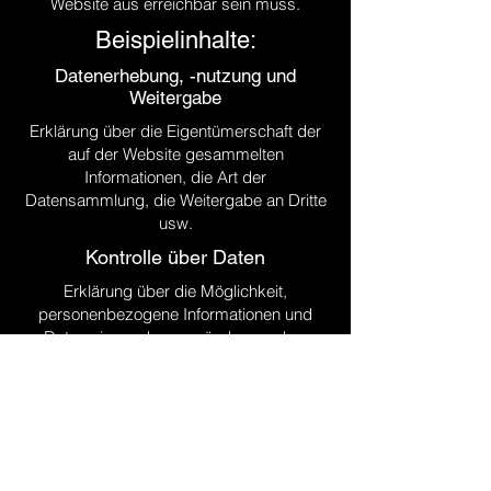
Website aus erreichbar sein muss.
Beispielinhalte:
Datenerhebung, -nutzung und
Weitergabe
Erklärung über die Eigentümerschaft der
auf der Website gesammelten
Informationen, die Art der
Datensammlung, die Weitergabe an Dritte
usw.
Kontrolle über Daten
Erklärung über die Möglichkeit,
personenbezogene Informationen und
Daten einzusehen, zu ändern und zu
aktualisieren, Bedenken bezüglich der
Datenverwendung usw.
Datensicherheit
Schutzmaßnahmen der Nutzerdaten,
Datenverschlüsselung,